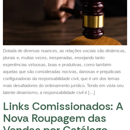
Dotada de diversas nuances, as relações sociais são dinâmicas,
plurais e, muitas vezes, inesperadas, ensejando tanto
experiências virtuosas, boas e produtivas, como também
aquelas que são consideradas nocivas, danosas e prejudiciais
configuradoras da responsabilidade civil, que é um dos temas
mais desafiadores do ordenamento jurídico. Tendo em vista seu
latente dinamismo, a responsabilidade civil é […]
Links Comissionados: A
Nova Roupagem das
Vendas por Catálogo