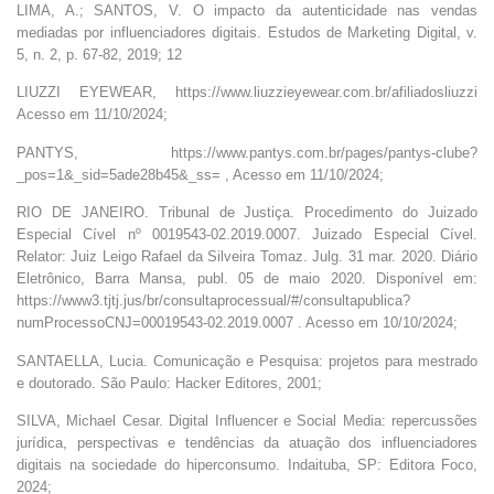
LIMA, A.; SANTOS, V. O impacto da autenticidade nas vendas
mediadas por influenciadores digitais. Estudos de Marketing Digital, v.
5, n. 2, p. 67-82, 2019; 12
LIUZZI EYEWEAR, https://www.liuzzieyewear.com.br/afiliadosliuzzi
Acesso em 11/10/2024;
PANTYS, https://www.pantys.com.br/pages/pantys-clube?
_pos=1&_sid=5ade28b45&_ss= , Acesso em 11/10/2024;
RIO DE JANEIRO. Tribunal de Justiça. Procedimento do Juizado
Especial Cível nº 0019543-02.2019.0007. Juizado Especial Cível.
Relator: Juiz Leigo Rafael da Silveira Tomaz. Julg. 31 mar. 2020. Diário
Eletrônico, Barra Mansa, publ. 05 de maio 2020. Disponível em:
https://www3.tjtj.jus/br/consultaprocessual/#/consultapublica?
numProcessoCNJ=00019543-02.2019.0007 . Acesso em 10/10/2024;
SANTAELLA, Lucia. Comunicação e Pesquisa: projetos para mestrado
e doutorado. São Paulo: Hacker Editores, 2001;
SILVA, Michael Cesar. Digital Influencer e Social Media: repercussões
jurídica, perspectivas e tendências da atuação dos influenciadores
digitais na sociedade do hiperconsumo. Indaituba, SP: Editora Foco,
2024;