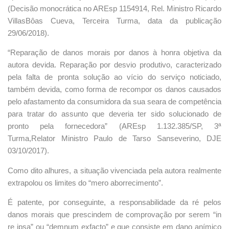
(Decisão monocrática no AREsp 1154914, Rel. Ministro Ricardo
VillasBôas Cueva, Terceira Turma, data da publicação
29/06/2018).
“Reparação de danos morais por danos à honra objetiva da
autora devida. Reparação por desvio produtivo, caracterizado
pela falta de pronta solução ao vício do serviço noticiado,
também devida, como forma de recompor os danos causados
pelo afastamento da consumidora da sua seara de competência
para tratar do assunto que deveria ter sido solucionado de
pronto pela fornecedora” (AREsp 1.132.385/SP, 3ª
Turma,Relator Ministro Paulo de Tarso Sanseverino, DJE
03/10/2017).
Como dito alhures, a situação vivenciada pela autora realmente
extrapolou os limites do “mero aborrecimento”.
É patente, por conseguinte, a responsabilidade da ré pelos
danos morais que prescindem de comprovação por serem “in
re ipsa” ou “demnum exfacto” e que consiste em dano anímico