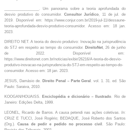
_________________. Um panorama sobre a teoria aprofundada do
desvio produtivo do consumidor.
Consultor Jurídico
, 11 de jul. de
2019. Disponível em: https://www.conjur.com.br/2019-jul-11/dessaune-
teoria-aprofundada-desvio-produtivo-consumidor. Acesso em: 18 jan.
2023.
DIREITO NET. A teoria do desvio produtivo: Inovação na jurisprudência
do STJ em respeito ao tempo do consumidor.
DireitoNet
, 26 de junho
de 2022. Disponível em:
https://www.direitonet.com.br/noticias/exibir/26216/A-teoria-do-desvio-
produtivo-inovacao-na-jurisprudencia-do-STJ-em-respeito-ao-tempo-do-
consumidor. Acesso em: 18 jan. 2023.
JESUS, Damásio de.
Direito Penal – Parte Geral
. vol. 1. 31. ed. São
Paulo: Saraiva, 2010.
KOOGAN/HOUAISS.
Enciclopédia e dicionário – Ilustrado
. Rio de
Janeiro: Edições Delta, 1999.
LEONEL, Ricardo de Barros. A causa petendi nas ações coletivas.
In
:
CRUZ E TUCCI, José Rogério; BEDAQUE, José Roberto dos Santos
(Org.).
Causa de pedir e pedido no processo civil
. São Paulo:
Revista dos Tribunais, 2002.