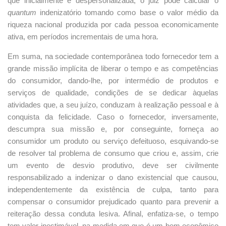
que inicialmente é despersonalizada, o juiz pode calcular o
quantum
indenizatório tomando como base o valor médio da
riqueza nacional produzida por cada pessoa economicamente
ativa, em períodos incrementais de uma hora.
Em suma, na sociedade contemporânea todo fornecedor tem a
grande missão implícita de liberar o tempo e as competências
do consumidor, dando-lhe, por intermédio de produtos e
serviços de qualidade, condições de se dedicar àquelas
atividades que, a seu juízo, conduzam à realização pessoal e à
conquista da felicidade. Caso o fornecedor, inversamente,
descumpra sua missão e, por conseguinte, forneça ao
consumidor um produto ou serviço defeituoso, esquivando-se
de resolver tal problema de consumo que criou e, assim, crie
um evento de desvio produtivo, deve ser civilmente
responsabilizado a indenizar o dano existencial que causou,
independentemente da existência de culpa, tanto para
compensar o consumidor prejudicado quanto para prevenir a
reiteração dessa conduta lesiva. Afinal, enfatiza-se, o tempo
tem valor inestimável, na medida em que é um bem econômico