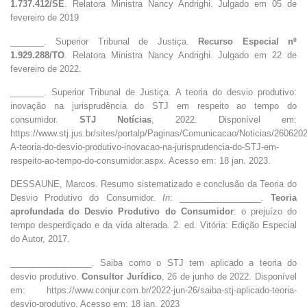
1.737.412/SE
. Relatora Ministra Nancy Andrighi. Julgado em 05 de
fevereiro de 2019
_______. Superior Tribunal de Justiça.
Recurso Especial nº
1.929.288/TO
. Relatora Ministra Nancy Andrighi. Julgado em 22 de
fevereiro de 2022.
_______. Superior Tribunal de Justiça. A teoria do desvio produtivo:
inovação na jurisprudência do STJ em respeito ao tempo do
consumidor.
STJ Notícias
, 2022. Disponível em:
https://www.stj.jus.br/sites/portalp/Paginas/Comunicacao/Noticias/260620
A-teoria-do-desvio-produtivo-inovacao-na-jurisprudencia-do-STJ-em-
respeito-ao-tempo-do-consumidor.aspx. Acesso em: 18 jan. 2023.
DESSAUNE, Marcos. Resumo sistematizado e conclusão da Teoria do
Desvio Produtivo do Consumidor.
In
: _________________.
Teoria
aprofundada do Desvio Produtivo do Consumidor
: o prejuízo do
tempo desperdiçado e da vida alterada. 2. ed. Vitória: Edição Especial
do Autor, 2017.
_________________. Saiba como o STJ tem aplicado a teoria do
desvio produtivo.
Consultor Jurídico
, 26 de junho de 2022. Disponível
em: https://www.conjur.com.br/2022-jun-26/saiba-stj-aplicado-teoria-
desvio-produtivo. Acesso em: 18 jan. 2023