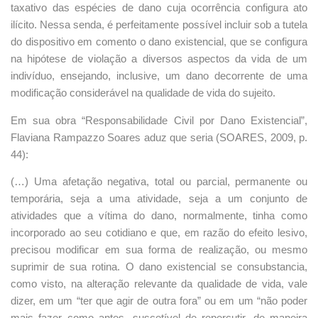
taxativo das espécies de dano cuja ocorrência configura ato
ilícito. Nessa senda, é perfeitamente possível incluir sob a tutela
do dispositivo em comento o dano existencial, que se configura
na hipótese de violação a diversos aspectos da vida de um
indivíduo, ensejando, inclusive, um dano decorrente de uma
modificação considerável na qualidade de vida do sujeito.
Em sua obra “Responsabilidade Civil por Dano Existencial”,
Flaviana Rampazzo Soares aduz que seria (SOARES, 2009, p.
44):
(…) Uma afetação negativa, total ou parcial, permanente ou
temporária, seja a uma atividade, seja a um conjunto de
atividades que a vítima do dano, normalmente, tinha como
incorporado ao seu cotidiano e que, em razão do efeito lesivo,
precisou modificar em sua forma de realização, ou mesmo
suprimir de sua rotina. O dano existencial se consubstancia,
como visto, na alteração relevante da qualidade de vida, vale
dizer, em um “ter que agir de outra fora” ou em um “não poder
mais fazer como antes, suscetível de repercutir, de maneira