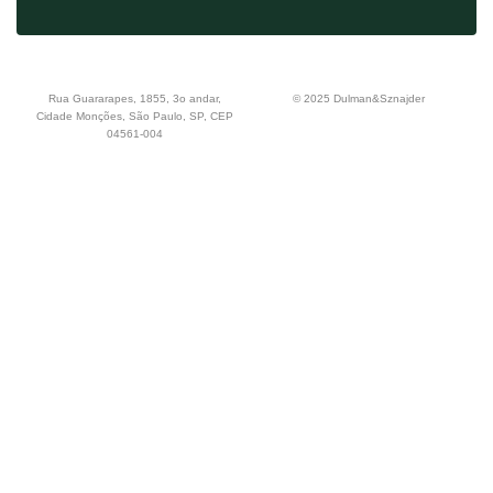
Rua Guararapes, 1855, 3o andar,
© 2025 Dulman&Sznajder
Cidade Monções, São Paulo, SP, CEP
04561-004